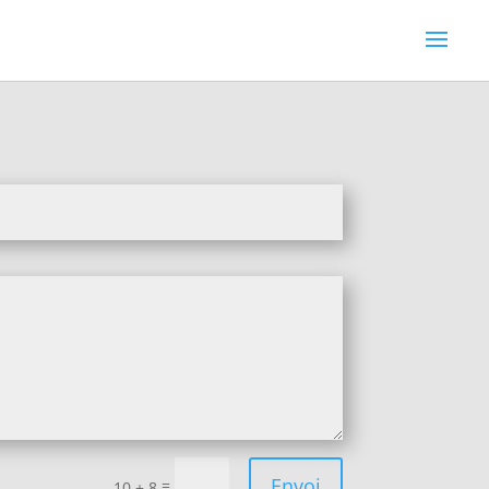
Envoi
=
10 + 8